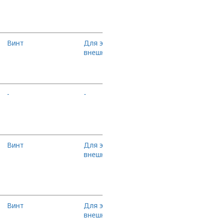
Винт
Для экстремальных
В корзину
внешних условий
-
-
В корзину
Винт
Для экстремальных
В корзину
внешних условий
Винт
Для экстремальных
В корзину
внешних условий