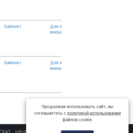
Байонет
Для экстремальных
В корзину
внешних условий
Байонет
Для экстремальных
В корзину
внешних условий
Продолжая использовать сайт, вы
соглашаетесь с
политикой использования
файлов cookie.
АСКАТ
Info@kb-raskat.ru