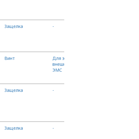
Защелка
-
В корзину
Винт
Для экстремальных
В корзину
внешних условий и
ЭМС
Защелка
-
В корзину
Защелка
-
В корзину