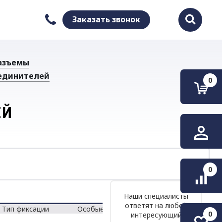
Заказать звонок
Найти
азъемы
единителей
0
ЕЙ
0
Наши специалисты
ответят на любой
Тип фиксации
Особые свойства
0
интересующий