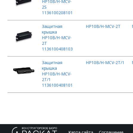
HP10B/H-MCV-
2S
1136100208101
Защитная
HP10B/H-MCV-2T
крышка
HP10B/H-MCV-
2T
1136100408103
Защитная
HP10B/H-MCV-2T/1
крышка
HP10B/H-MCV-
2T/1
1136100408101
Карта сайта
Соглашение