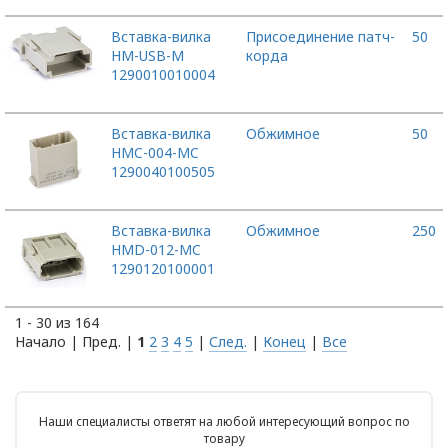
Вставка-вилка
Присоединение патч-
50
HM-USB-M
корда
1290010010004
Вставка-вилка
Обжимное
50
HMC-004-MC
1290040100505
Вставка-вилка
Обжимное
250
HMD-012-MC
1290120100001
1 - 30 из 164
Начало | Пред. |
1
2
3
4
5
|
След.
|
Конец
|
Все
Наши специалисты ответят на любой интересующий вопрос по
товару