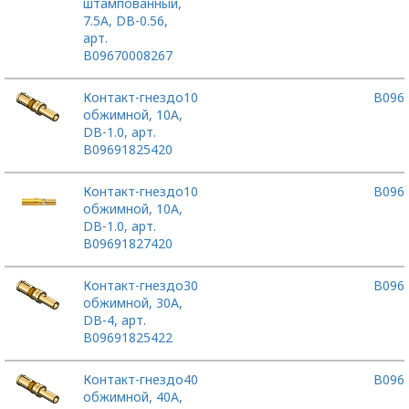
штампованный,
7.5А, DB-0.56,
арт.
B09670008267
Контакт-гнездо
10
B096
обжимной, 10А,
DB-1.0, арт.
B09691825420
Контакт-гнездо
10
B096
обжимной, 10А,
DB-1.0, арт.
B09691827420
Контакт-гнездо
30
B096
обжимной, 30А,
DB-4, арт.
B09691825422
Контакт-гнездо
40
B096
обжимной, 40А,