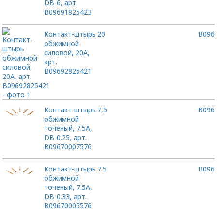
DB-6, арт.
B09691825423
Контакт-штырь
20
B096
обжимной
силовой, 20А,
арт.
B09692825421
Контакт-штырь
7,5
B096
обжимной
точеный, 7.5А,
DB-0.25, арт.
B09670007576
Контакт-штырь
7.5
B096
обжимной
точеный, 7.5А,
DB-0.33, арт.
B09670005576