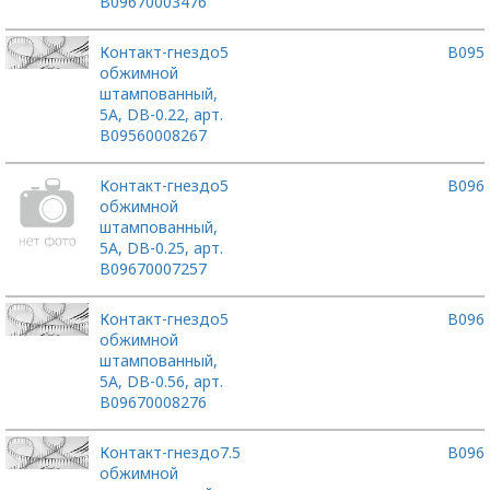
B09670003476
Контакт-гнездо
5
B095
обжимной
штампованный,
5А, DB-0.22, арт.
B09560008267
Контакт-гнездо
5
B096
обжимной
штампованный,
5А, DB-0.25, арт.
B09670007257
Контакт-гнездо
5
B096
обжимной
штампованный,
5А, DB-0.56, арт.
B09670008276
Контакт-гнездо
7.5
B096
обжимной