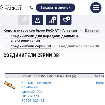
Оформить заказ
Очистить список сравнения
Очистить избранное
Заказать звонок
0
0
0
Конструкторское бюро РАСКАТ - Главная
Каталог
Соединители для передачи данных и
электропитания
Соединители серии DB
Соединители серии DB
СОЕДИНИТЕЛИ СЕРИИ DB
Наименование
Расчетный ток (А)
Артик
Контакт-гнездо
20
B096
обжимной
силовой, 20А,
DB-2.5, арт.
B09691825421