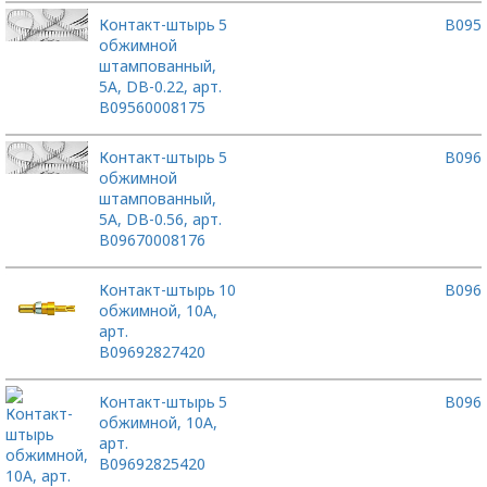
Контакт-штырь
5
B095
обжимной
штампованный,
5А, DB-0.22, арт.
B09560008175
Контакт-штырь
5
B096
обжимной
штампованный,
5А, DB-0.56, арт.
B09670008176
Контакт-штырь
10
B096
обжимной, 10A,
арт.
B09692827420
Контакт-штырь
5
B096
обжимной, 10А,
арт.
B09692825420