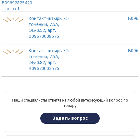
Контакт-штырь
7.5
B096
точеный, 7.5А,
DB-0.52, арт.
B09670008576
Контакт-штырь
7.5
B096
точеный, 7.5А,
DB-0.82, арт.
B09670003576
Наши специалисты ответят на любой интересующий вопрос по
товару
Задать вопрос