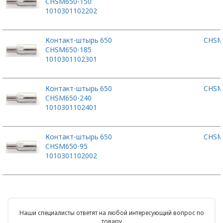
CHSM650-150
1010301102202
Контакт-штырь
650
CHSM
CHSM650-185
1010301102301
Контакт-штырь
650
CHSM
CHSM650-240
1010301102401
Контакт-штырь
650
CHSM
CHSM650-95
1010301102002
Наши специалисты ответят на любой интересующий вопрос по
товару