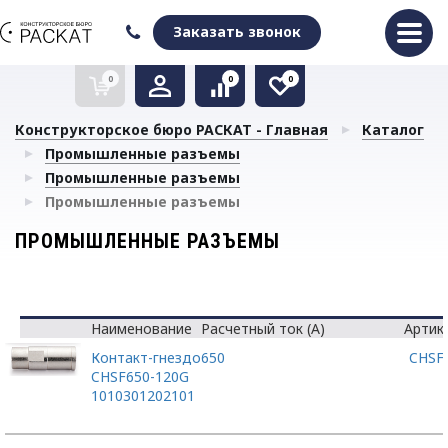
Оформить заказ
Очистить список сравнения
Очистить избранное
Заказать звонок
0
0
0
Конструкторское бюро РАСКАТ - Главная
Каталог
Промышленные разъемы
Промышленные разъемы
Промышленные разъемы
ПРОМЫШЛЕННЫЕ РАЗЪЕМЫ
Наименование
Расчетный ток (А)
Артик
Контакт-гнездо
650
CHSF
CHSF650-120G
1010301202101