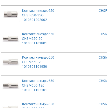
Контакт-гнездо
650
CHSF
CHSF650-95G
1010301202002
Контакт-гнездо
650
CHSM
CHSM650-50
1010301101801
Контакт-гнездо
650
CHSM
CHSM650-70
1010301101950
Контакт-штырь
650
CHSM
CHSM650-120
1010301102101
Контакт-штырь
650
CHSM