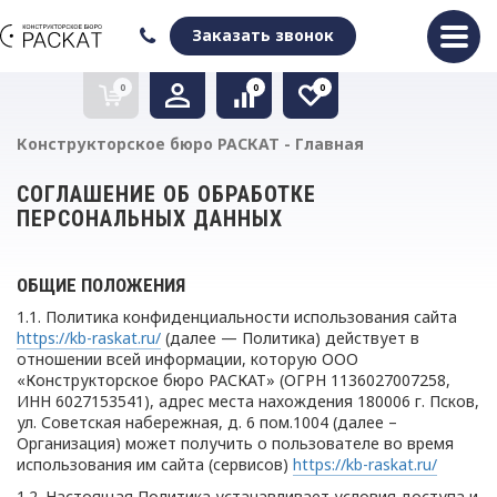
Оформить заказ
Очистить список сравнения
Очистить избранное
Заказать звонок
0
0
0
Конструкторское бюро РАСКАТ - Главная
СОГЛАШЕНИЕ ОБ ОБРАБОТКЕ
ПЕРСОНАЛЬНЫХ ДАННЫХ
ОБЩИЕ ПОЛОЖЕНИЯ
1.1. Политика конфиденциальности использования сайта
https://kb-raskat.ru/
(далее — Политика) действует в
отношении всей информации, которую ООО
«Конструкторское бюро РАСКАТ» (ОГРН 1136027007258,
ИНН 6027153541), адрес места нахождения 180006 г. Псков,
ул. Советская набережная, д. 6 пом.1004 (далее –
Организация) может получить о пользователе во время
использования им сайта (сервисов)
https://kb-raskat.ru/
1.2. Настоящая Политика устанавливает условия доступа и