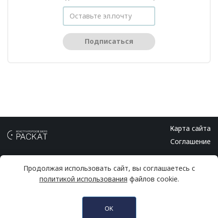
Подписаться
Карта сайта
Соглашение
Продолжая использовать сайт, вы соглашаетесь с
политикой использования
файлов cookie.
© 2026 Конструкторское бюро РАСКАТ
Info@kb-raskat.ru
OK
лей для печатных плат. Соедин