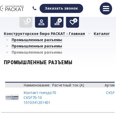
Оформить заказ
Очистить список сравнения
Очистить избранное
Заказать звонок
0
0
0
Конструкторское бюро РАСКАТ - Главная
Каталог
Промышленные разъемы
Промышленные разъемы
Промышленные разъемы
ПРОМЫШЛЕННЫЕ РАЗЪЕМЫ
Наименование
Расчетный ток (А)
Артик
Контакт-гнездо
70
CKSF
CKSF70-10
1010341201401