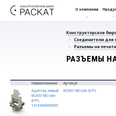
О компании
Проду
Конструкторское бюро
Соединители для 
Разъемы на печатн
РАЗЪЕМЫ НА
Наименование
Артикул
Адаптер левый
W20D-MCode-B/PL
W20D-MCode-
B/PL
1410400000005