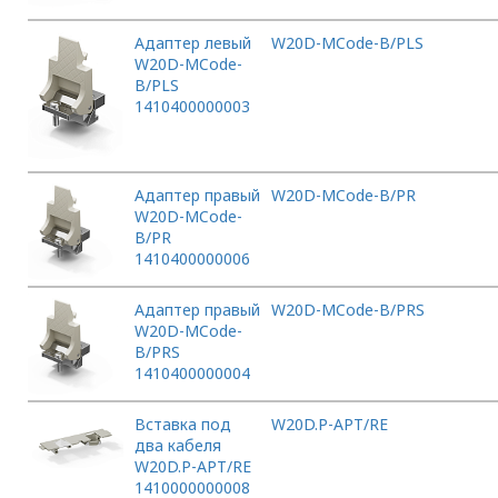
Адаптер левый
W20D-MCode-B/PLS
W20D-MCode-
B/PLS
1410400000003
Адаптер правый
W20D-MCode-B/PR
W20D-MCode-
B/PR
1410400000006
Адаптер правый
W20D-MCode-B/PRS
W20D-MCode-
B/PRS
1410400000004
Вставка под
W20D.P-APT/RE
два кабеля
W20D.P-APT/RE
1410000000008