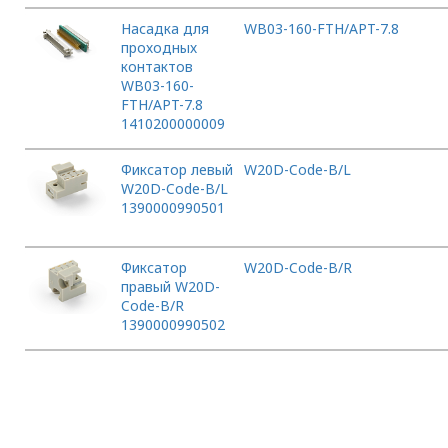
Насадка для
WB03-160-FTH/APT-7.8
проходных
контактов
WB03-160-
FTH/APT-7.8
1410200000009
Фиксатор левый
W20D-Code-B/L
W20D-Code-B/L
1390000990501
Фиксатор
W20D-Code-B/R
правый W20D-
Code-B/R
1390000990502