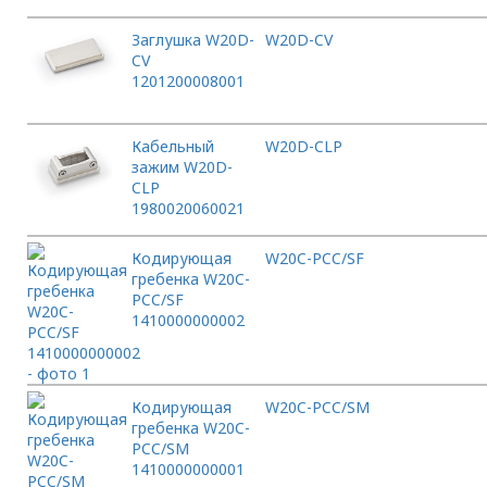
Заглушка W20D-
W20D-CV
CV
1201200008001
Кабельный
W20D-CLP
зажим W20D-
CLP
1980020060021
Кодирующая
W20C-PCC/SF
гребенка W20C-
PCC/SF
1410000000002
Кодирующая
W20C-PCC/SM
гребенка W20C-
PCC/SM
1410000000001