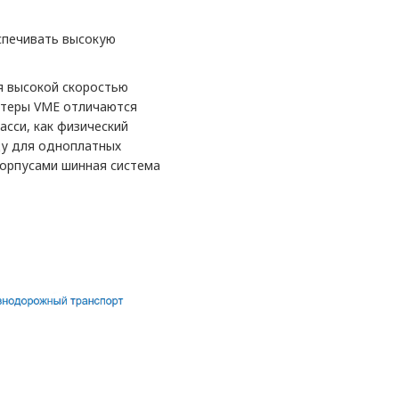
спечивать высокую
я высокой скоростью
ютеры VME отличаются
сси, как физический
ду для одноплатных
орпусами шинная система