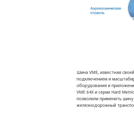
Шина VME, известная свое
подключением и масштабир
оборудования и приложений
VME 64X и серии Hard Metr
позволили применить шину
железнодорожный транспор