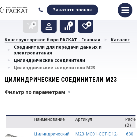
Оформить заказ
Очистить список сравнения
Очистить избранное
Заказать звонок
0
0
0
Конструкторское бюро РАСКАТ - Главная
Каталог
Соединители для передачи данных и
электропитания
Цилиндрические соединители
Цилиндрические соединители M23
ЦИЛИНДРИЧЕСКИЕ СОЕДИНИТЕЛИ M23
Фильтр по параметрам
Наименование
Артикул
Расч
(В)
Цилиндрический
M23-MC01-CCT-D12-
630