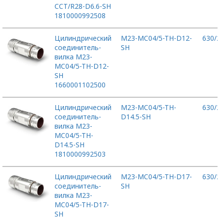
CCT/R28-D6.6-SH
1810000992508
Цилиндрический
M23-MC04/5-TH-D12-
630/
соединитель-
SH
вилка M23-
MC04/5-TH-D12-
SH
1660001102500
Цилиндрический
M23-MC04/5-TH-
630/
соединитель-
D14.5-SH
вилка M23-
MC04/5-TH-
D14.5-SH
1810000992503
Цилиндрический
M23-MC04/5-TH-D17-
630/
соединитель-
SH
вилка M23-
MC04/5-TH-D17-
SH