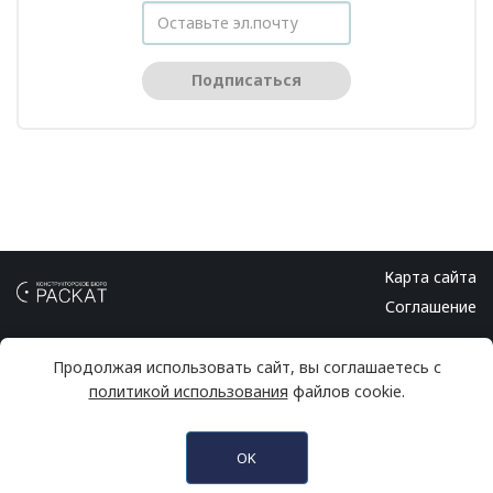
Подписаться
Карта сайта
Соглашение
Продолжая использовать сайт, вы соглашаетесь с
политикой использования
файлов cookie.
© 2026 Конструкторское бюро РАСКАТ
Info@kb-raskat.ru
OK
чатных плат. Соединители серии