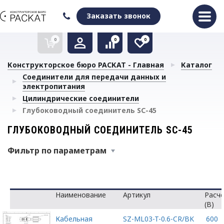
Оформить заказ
Очистить список сравнения
Очистить избранное
Заказать звонок
0
0
0
Конструкторское бюро РАСКАТ - Главная
Каталог
Соединители для передачи данных и
электропитания
Цилиндрические соединители
Глубоководный соединитель SC-45
ГЛУБОКОВОДНЫЙ СОЕДИНИТЕЛЬ SC-45
Фильтр по параметрам
Наименование
Артикул
Расч
(В)
Кабельная
SZ-ML03-T-0.6-CR/BK
600