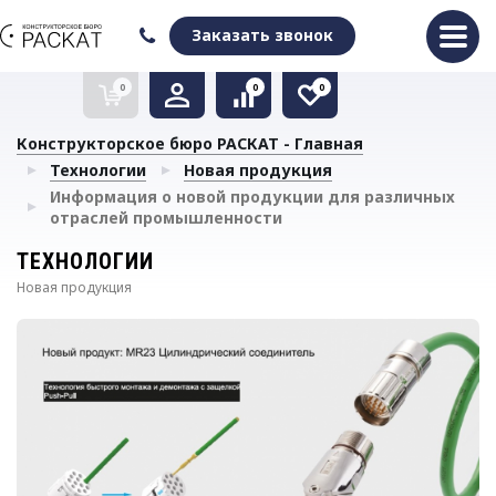
Оформить заказ
Очистить список сравнения
Очистить избранное
Заказать звонок
0
0
0
Конструкторское бюро РАСКАТ - Главная
Технологии
Новая продукция
Информация о новой продукции для различных
отраслей промышленности
ТЕХНОЛОГИИ
Новая продукция