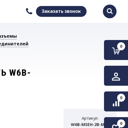
Заказать звонок
Найти
азъемы
единителей
0
Ь W6B-
0
Артикул:
0
W6B-MSEH-2B-M32