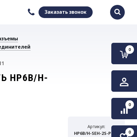
Заказать звонок
Найти
азъемы
единителей
0
11
Ь HP6B/H-
0
Артикул:
0
HP6B/H-SEH-2S-PG21