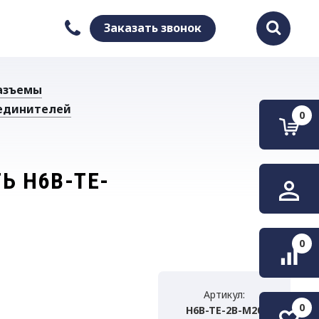
Заказать звонок
Найти
азъемы
единителей
0
Ь H6B-TE-
0
Артикул:
0
H6B-TE-2B-M20