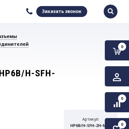
Заказать звонок
Найти
азъемы
единителей
0
HP6B/H-SFH-
0
Артикул:
0
HP6B/H-SFH-2H-M20