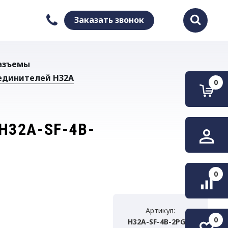
Заказать звонок
Найти
азъемы
единителей H32A
0
H32A-SF-4B-
0
Артикул:
0
H32A-SF-4B-2PG21