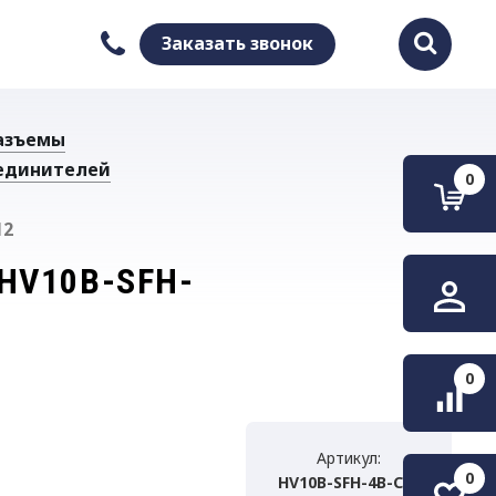
Заказать звонок
Найти
азъемы
единителей
0
12
HV10B-SFH-
0
Артикул:
0
HV10B-SFH-4B-CV-