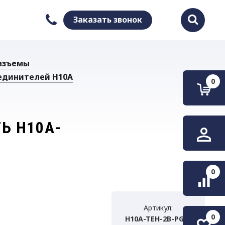
Заказать звонок
Найти
азъемы
единителей H10A
0
Ь H10A-
0
Артикул:
0
H10A-TEH-2B-PG16