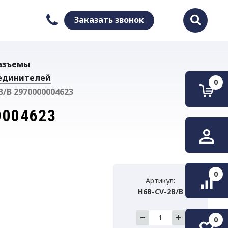
Заказать звонок
Найти
азъемы
единителей
0
/B 2970000004623
0004623
0
Артикул:
H6B-CV-2B/B
0