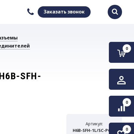
Заказать звонок
Найти
азъемы
единителей
0
H6B-SFH-
0
Артикул:
0
H6B-SFH-1L/SC-PG21