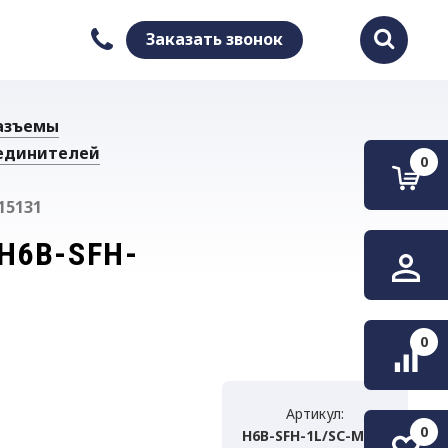
Заказать звонок
Найти
азъемы
единителей
0
15131
H6B-SFH-
0
Артикул:
0
H6B-SFH-1L/SC-MCV-