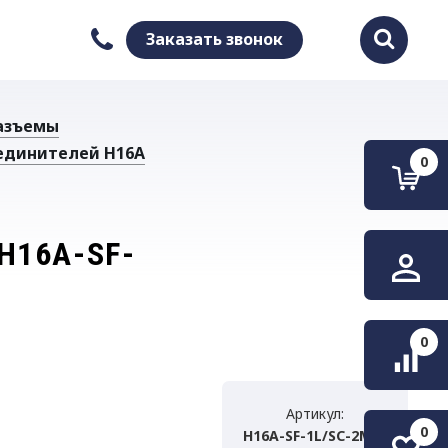
Заказать звонок
Найти
азъемы
единителей H16A
0
H16A-SF-
0
Артикул:
0
H16A-SF-1L/SC-2M25