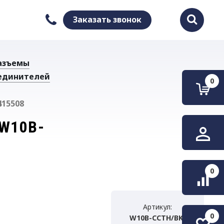
Заказать звонок
Найти
азъемы
единителей
0
415508
W10B-
0
Артикул:
0
W10B-CCTH/BK-