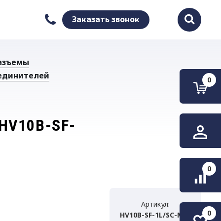
Заказать звонок
Найти
азъемы
единителей
0
HV10B-SF-
0
Артикул:
0
HV10B-SF-1L/SC-M25